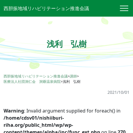
西胆振地域リハビリテーション推進会議
浅利 弘樹
西胆振地域リハビリテーション推進会議
>
講師
>
医療法人社団洞仁会 洞爺温泉病院
>
浅利 弘樹
2021/10/01
Warning
: Invalid argument supplied for foreach() in
/home/cdsv01/nishiiburi-
riha.org/public_html/wp/wp-
content/themes/alpha/inc/func_ext.php
on line
270