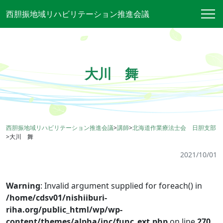
西胆振地域リハビリテーション推進会議
大川 舞
西胆振地域リハビリテーション推進会議
>
講師
>
北海道作業療法士会 日胆支部
>
大川 舞
2021/10/01
Warning
: Invalid argument supplied for foreach() in
/home/cdsv01/nishiiburi-
riha.org/public_html/wp/wp-
content/themes/alpha/inc/func_ext.php
on line
270